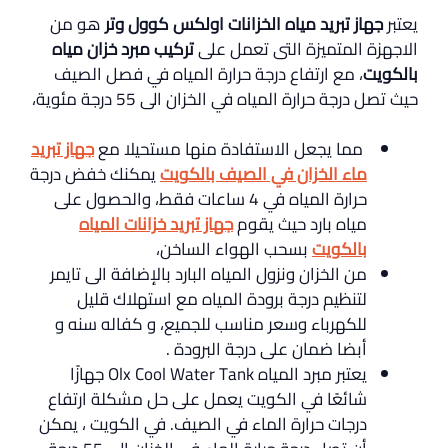
يعتبر
ج
هاز تبريد مياه الخزانات اولكس كوول وتر
هو من
الاجهزة المتميزة التى تعمل على
تركيب مبرد خزان مياه
بالكويت
، مع ارتفاع درجة حرارة المياه في فصل الصيف
حيث تصل درجة حرارة المياه في الخزان الى 55 درجة مئوية،
مما يجعل الاستفادة منها مستحيلا مع
جهاز تبريد
ماء الخزان في الصيف بالكويت
يمكنك خفض درجة
حرارة المياه في 4 ساعات فقط، والحصول على
مياه بارد حيث يقوم
جهاز تبريد خزانات المياه
بالكويت
بسحب الهواء الساخن،
من الخزان ونزول المياه البارد بالإضافة الى تايمر
لتنظيم درجة برودة المياه مع استهلاك قليل
للكهرباء وسعر مناسب للجميع، و كفاله سنه و
أبضا ضمان على درجة البرودة .
يعتبر مبرد المياه Olx Cool Water Tank جهازًا
شائعًا في الكويت يعمل على حل مشكلة ارتفاع
درجات حرارة الماء في الصيف. في الكويت ، يمكن