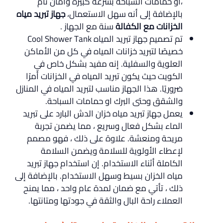
،أو حمامات السباحة بسرعة كبيرة وأمان تام
بالإضافة إلى أنه سهل الاستعمال،
جهاز تبريد مياه
الخزانات مع الكفالة
سنة مع الجهاز .
تم تصميم جهاز تبريد المياه Cool Shower Tank
خصيصًا لتبريد خزانات المياه في كل من الأماكن
العلوية والسفلية. إنه مفيد بشكل خاص في
الكويت حيث يكون تبريد المياه في الخزانات أمرًا
ضروريًا. هذا الجهاز مناسب لتبريد المياه في المنازل
والشقق وحتى البرك او حمامات السباحة.
يعمل جهاز تبريد مياه خزان الدش البارد على تبريد
الماء بشكل فعال وسريع ، مما يضمن تجربة
مريحة ومنعشة. علاوة على ذلك ، فهو مصمم
لإعطاء الأولوية للسلامة ويضمن السلامة
الكاملة أثناء الاستخدام. إن استخدام جهاز تبريد
مياه الخزان بسيط وسهل الاستخدام. بالإضافة إلى
ذلك ، تأتي مع ضمان لمدة عام واحد ، مما يمنح
العملاء راحة البال والثقة في جودتها ومتانتها.