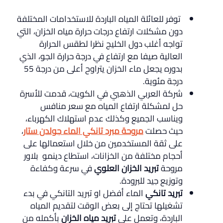
توفر للعائلة المياه الباردة للاستخدامات المختلفة
دون مشكلات ارتفاع درجات حرارة مياه الخزان، التي
تواجه أغلب دول الخليج نظرا لطقس الحرارة
العالية صيفا مع ارتفاع في درجة حرارة الجو، الذي
بدوره يجعل ماء الخزان يتراوح أعلى من درجة 55
درجة مئوية.
شركة العربي الذهبي في الكويت، قدمت للأسرة
حل لمشكلة ارتفاع المياه مع سعر منافس
ويناسب الجميع وكذلك عدم استهلاك الكهرباء،
حيث حصلت
مروحة مبرد تانكي الماء جولدن ستار
،
على ثقة المستخدمين من خلال استعمالها على
أحجام مختلفة من الخزانات، استطاع دينمو بلاور
مروحة
تبريد الخزان العلوي
في سرعة وكفاءة
وتوزيع جيد للبرودة.
تبريد تانكي
الماء أفضل او تبريد التانكي في بدء
تشغيلها تحتاج إلى بعض الوقت لتقديم المياه
الباردة، وتعمل على
تبريد مياه الخزان
بأكمله من