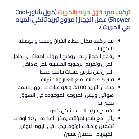
تركيب مبرد خزان مياه بالكويت
(كول شاور-Cool
Shower) عمل الجهاز (
مراوح تبريد تانكي المياه
في الكويت
)
.
يتم تركيبه مكان غطاء الخزان وتثبيته و توصيله
بالكهرباء .
يقوم الجهاز بإدخال وضخ الهواء المفلتر الى داخل
الخزان وتفريغ الرطوبه المسببه للحراره داخل
الخزان عن طريق فتحات جانبيه فقط .
فلتر 5 طبقات لمنع الغبار والحشرات .
ضمان التبريد 100%. وهو عباره عن جهاز دينمو
هوائي وليس المروحه الموجوده في السوق
مميزاته.
يخفض حرارة الماء بشكل كبير جداً.
يأتي مع تايمر (مؤقت يمكن اعداده ل 10 اوقات
تشغيل واطفاء اوتوماتيكي في اليوم) لتوفير
الكهرباء. الضمان سنتين .