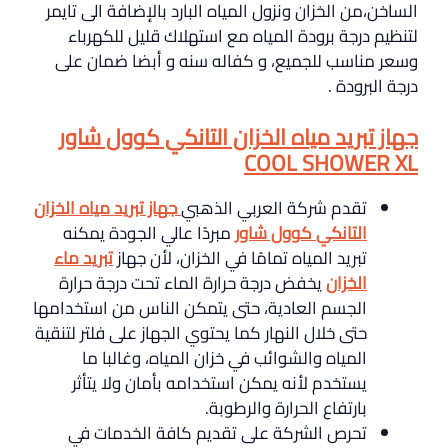
الساخن،من الخزان ونزول المياه البارد بالإضافة الى تايمر
لتنظيم درجة برودة المياه مع استهلاك قليل للكهرباء
وسعر مناسب للجميع، و كفاله سنه و أبضا ضمان على
درجة البرودة .
جهاز تبريد مياه الخزان التانكي كوول شاور
COOL SHOWER XL
تقدم شركة العربي الذهبي
جهاز تبريد مياه الخزان
التانكي
كوول شاور
مبردًا عالي الجودة يمكنه
تبريد المياه تمامًا في الخزان، لأن جهاز
تبريد ماء
الخزان
يخفض درجة حرارة الماء تحت درجة حرارة
الجسم العادية، حتى يتمكن الناس من استخدامها
حتى خلال النهار كما يحتوي الجهاز على فلتر لتنقية
المياه والشوائب في خزان المياه، وغالبا ما
يستخدم لأنه يمكن استخدامه بأمان ولا يتأثر
بارتفاع الحرارة والرطوبة.
تحرص الشركة على تقديم كافة الخدمات في