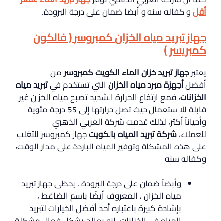
أقل
و كفاله سنه و أبضا ضمان على درجة البرودة.
جهاز تبريد مياه الخزان
كمبروسر
( فالكون
كمبريسر )
يعتبر
جهاز تبريد خزان الماء الكويت كمبروسر
من
أفضل
أجهزة مبرد مياه الخزان
التي تستخدم في
تبريد مياه
الخزانات
، فمع ارتفاع الحرارة الشديد تصبح مياه الخزان غير
قابلة للا ستعمال حيث تصل حرارتها إلى 55 درجة مئوية
وأحياناً أكثر، لذلك قدمت شركة العربي الذهبي
للعملاء،
شركة تبريد المياه بالكويت
جهاز كمبروسر للتغلب
على هذه المشكلة وتوفير المياه الباردة على مدار الوقت،
وكفاله سنه
وأبضاً ضمان على درجة البرودة . يحظى جهاز تبريد
مياه الخزان ، المعروف أيضًا باسم الضاغط ،
بإشادة كبيرة باعتباره أحد أفضل الخيارات لتبريد
المياه في الخزانات. إنه يعالج بشكل فعال مشكلة