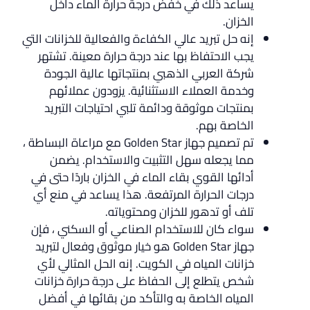
يساعد ذلك في خفض درجة حرارة الماء داخل
الخزان.
إنه حل تبريد عالي الكفاءة والفعالية للخزانات التي
يجب الاحتفاظ بها عند درجة حرارة معينة. تشتهر
شركة العربي الذهبي بمنتجاتها عالية الجودة
وخدمة العملاء الاستثنائية. يزودون عملائهم
بمنتجات موثوقة ودائمة تلبي احتياجات التبريد
الخاصة بهم.
تم تصميم جهاز Golden Star مع مراعاة البساطة ،
مما يجعله سهل التثبيت والاستخدام. يضمن
أدائها القوي بقاء الماء في الخزان باردًا حتى في
درجات الحرارة المرتفعة. هذا يساعد في منع أي
تلف أو تدهور للخزان ومحتوياته.
سواء كان للاستخدام الصناعي أو السكني ، فإن
جهاز Golden Star هو خيار موثوق وفعال لتبريد
خزانات المياه في الكويت. إنه الحل المثالي لأي
شخص يتطلع إلى الحفاظ على درجة حرارة خزانات
المياه الخاصة به والتأكد من بقائها في أفضل