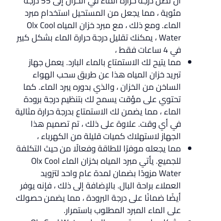
أن تصل درجة حرارة الماء في الخزان إلى 55 درجة
مئوية ، مما يجعل من المستحيل استخدام مبرد
الماء. ومع ذلك ، مع مبرد خزان المياه Olx Cool
Water ، يمكنك تقليل درجة حرارة الماء بشكل كبير
في 4 ساعات فقط ،
مما يتيح لك الاستمتاع بالماء البارد. يعمل جهاز
تبريد خزان المياه هذا عن طريق سحب الهواء
الساخن من الخزان ، والذي بدوره يبرد الماء. كما
تحتوي على مؤقت يسمح لك بتنظيم درجة برودة
الماء ، مما يضمن لك الاستمتاع بدرجة حرارة مثالية
في أي وقت. علاوة على ذلك ، تم تصميم هذا
الجهاز لاستهلاك كميات قليلة من الكهرباء ،
مما يجعله موفرًا للطاقة وفعالًا من حيث التكلفة
للجميع. يأتي مبرد المياه بخزان الماء Olx Cool
Water مزودًا بضمان لمدة عام واحد لتزويد
العملاء براحة البال. بالإضافة إلى ذلك ، فإنه يوفر
أيضًا ضمانًا على درجة البرودة ، مما يضمن حصولك
على الماء المبرد المطلوب باستمرار.