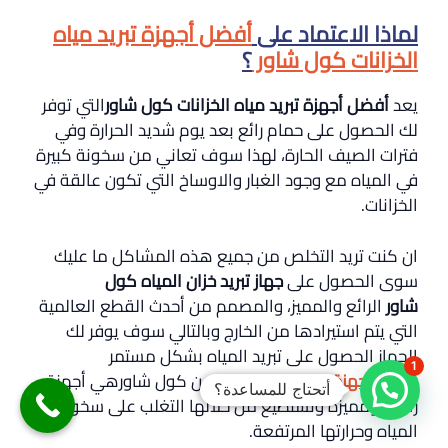
لماذا الاعتماد على
أفضل أجهزة تبريد مياه
الخزانات
كول شاور
؟
يعد
أفضل أجهزة تبريد مياه الخزانات كول شاور
التي توفر
لك الحصول على حمام رائع بعد يوم شديد الحرارة وفي
فترات الصيف الحارة، لهذا سوف تعاني من سخونة كبيرة
في المياه مع وجود الغبار والاوساخ التي تكون عالقة في
الخزانات.
ان كنت تريد التخلص من جميع هذه المشاكل ما عليك
سوى الحصول على
جهاز تبريد خزان المياه كول
شاور
الرائع والمميز، والمصمم من أحدث القطع العالمية
التي يتم استيرادها من الخارج وبالتالي سوف يوفر لك
الجهاز الحصول على تبريد المياه بشكل مستمر
1
ودائم،
اجهزة تبريد مياه الخزان
من كول شاورهي أجهزة
أتحتاج للمساعدة؟
رائعة ومميزة وتستطيع من خلالها التغلب على سخونة
المياه وحرارتها المرتفعة.