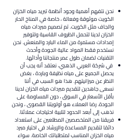
نحن نتفهم أهمية وجود أنظمة تبريد مياه الخزان
الكويت موثوقة وفعالة ، خاصة في المناخ الحار
والجاف مثل الكويت. تم تصميم مبردات مياه
الخزان لدينا لتحمل الظروف القاسية ولتوفير
إمدادات مستمرة من الماء البارد والمنعش. نحن
نستخدم فقط المواد عالية الجودة وأحدث
التقنيات لضمان طول عمر منتجاتنا وأدائها.
في شركة العربي الذهبي، نعتقد أنه يجب أن
يحصل الجميع على مياه نظيفة وباردة ، بغض
النظر عن ميزانيتهم. هذا هو السبب في أننا
نسعى جاهدين لتقديم مبردات مياه الخزان لدينا
بأقل الأسعار في السوق ، دون المساومة على
الجودة. رضا العملاء هو أولويتنا القصوى ، ونحن
نذهب إلى أبعد الحدود لتلبية احتياجات عملائنا.
فريقنا من المتخصصين المطلعين على استعداد
دائمًا لتقديم المساعدة والإرشاد في اختيار مبرد
مياه الخزان المناسب لمتطلباتك الخاصة. سواء