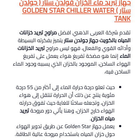
جهاز تبريد ماء الخزان قولدن ستار ( جولدن
ستار ) GOLDEN STAR CHILLER WATER
TANK
تقدم شركة العربى الذهبي افضل
مراوح تبريد خزانات
المياه بالكويت جهاز جولدن ستار
يتميز بفكرته البسيطة
وأدائه القوي والفعال، فهو ليس مراوح
تبريد الخزانات
الماء
إنما هو مضخة تفريغ هواء يعمل على تفريغ
الهواء الساخن، الموجود بالخزان الذي يسببه وجود الماء
الساخن فيه،
حيث تعلو درجة حرارة الماء إلى أكثر من 55 درجة
مئوية ينتج عن ذلك أن الحرارة تنتقل إلى هواء
الخزان، وتجعله ساخنًا للغاية حيث تفوق حرارته
الهواء خارج الخزان، وهنا يأتي دور مروحة
تبريد
مياه الخزان
.
يعمل جهاز Golden Star عن طريق تدوير الهواء
حول خزان المياه باستخدام مروحة عالية الطاقة.