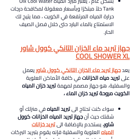
بشكل عام ، يعتبر مبرد المياه Olx Cool Water
Tank حلاً مبتكرًا وبأسعار معقولة لمكافحة درجات
حرارة المياه المرتفعة في الكويت ، مما يتيح لك
الاستمتاع بالماء البارد حتى خلال فصل الصيف
الحار.
جهاز تبريد ماء الخزان التانكي كوول شاور
COOL SHOWER XL
يعد
جهاز تبريد ماء الخزان التانكي كوول شاور
يعمل
على
تبريد مياه الخزانات
في كافة الأماكن العلوية
والسفلية، هو جهاز مصمم لمهمة
تبريد خزان المياه
الكويت مروحة تبريد خزان الماء ،
سواء كنت تحتاج الى
تبريد المياه
في منزلك أو
شقتك حيث أن
جهاز تبريد المياه الخزانات كوول
شاور،
يستخدم بالإضافة الى
تبريد خزانات
المياه
العلوية والسفلية فإنه يقوم بتبريد البركات