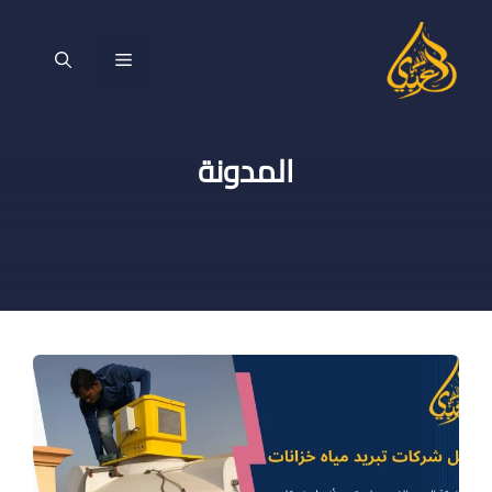
نتقل
لى
القائمة
لمحتوى
المدونة