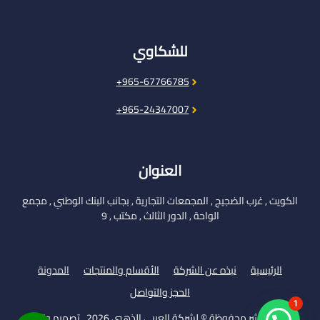
للشكاوي
965-67766785+
965-24347007+
العنوان
الكويت , غرب الضجيج , المجمعات التجارية , بجانب البنك الوطني , مجمع
الواحة , الدور الثالث , مكتب , 9
الرئيسية
نبذه عن الشركة
الأقسام والمنتجات
المدونة
الحجز والتواصل
1
حقوق النشر محفوظة © لشركة العربي الذهبي 2026 . تصميم وتطوير