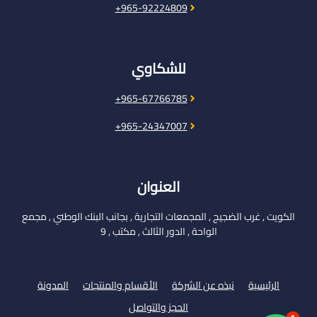
965-92224809+
للشكاوي
965-67766785+
965-24347007+
العنوان
الكويت , غرب الضجيج , المجمعات التجارية , بجانب البنك الوطني , مجمع
الواحة , الدور الثالث , مكتب , 9
الرئيسية
نبذه عن الشركة
الأقسام والمنتجات
المدونة
الحجز والتواصل