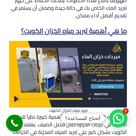
ظهورها.باتباع هذه الخطوات، يمكنك الحفاظ على جهاز
تبريد الماء الخاص بك في حالة جيدة وضمان أن يستمر في
تقديم أفضل أداء ممكن.
ما هي أهمية تبريد مياه الخزان الكويت؟
تبريد مياه الخزان الكويت
1
تبريد مياه الخزان في الكويت له أهمية كبيرة نظراً للارتفاع
أتحتاج للمساعدة؟
الشديد في درجات الحرارة خلال فصل الصيف. يعتمد سكان
الكويت بشكل كبير على تبريد المياه المخزنة في الخزانات