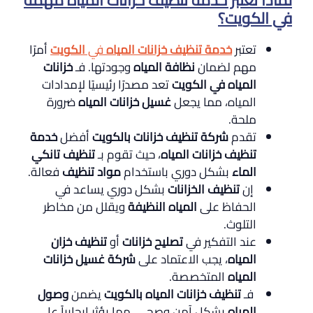
في الكويت؟
تعتبر
خدمة تنظيف خزانات المياه
في
الكويت
أمرًا
مهم لضمان
نظافة المياه
وجودتها. فـ
خزانات
المياه في الكويت
تعد مصدرًا رئيسيًا لإمدادات
المياه، مما يجعل
غسيل خزانات المياه
ضرورة
ملحة.
تقدم
شركة تنظيف خزانات بالكويت
أفضل
خدمة
تنظيف خزانات المياه
، حيث تقوم بـ
تنظيف تانكي
الماء
بشكل دوري باستخدام
مواد تنظيف
فعالة.
إن
تنظيف الخزانات
بشكل دوري يساعد في
الحفاظ على
المياه النظيفة
ويقلل من مخاطر
التلوث.
عند التفكير في
تصليح خزانات
أو
تنظيف خزان
المياه
، يجب الاعتماد على
شركة غسيل خزانات
المياه
المتخصصة.
فـ
تنظيف خزانات المياه بالكويت
يضمن
وصول
المياه
بشكل آمن وصحي، مما يؤثر إيجابياً على