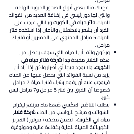
فهناك مثلا بعض أنواَع الصخور الحيوية الهامة
والتي لها دور رئيسي في إضافة العديد من الفوائد
للمياه،
فلتر مياه في الكويت
وبالتالي فيجب على
الفرد أن يشعر بالاطمئنان والأمان إذا استخدم فلتر
المياه 5 مراحل المحتوي على اَلممبرين أو فلتر ا7
مراحل .
ويكون واثقا أن المياه التي سوف يحصل من
هذه الفلاتر مفيدة جدا
شركة فلاتر مياه في
الكويت،
ولا يوجد فيها أي أضرار ولكن إذا أراد أن
يزيد من نسبة الفوائد التي يحصل عليها من المياه
فيتوجب عليه أن يقوم بشراء فلتر المياة 7 مراحل
خصوصا أن الفرق بين فلتر 5 مراحل و7 مراحل ليس
كبير.
يتطلب التناضَح العكَسي ضَغط ماء مرتفع لإخراج
الشوائب و مرشح للرواسب من اَلماء
شركة فلاتر
مياه في الكويت،
تضمن مضخة ( موتور ) التعزيز
الكهربائية المتينة للغاية بكفاءة عالية وموثوقية