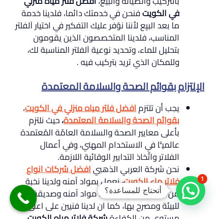
بالتركَيب واَلصيانة والبيع،
افضل فلتر مياه منزلي
في الكويت
فنحن في خدمتك دائما، فلدينا خدمة
ما بعد البيِع لأننا نوُفر عليك التفكير في اختيار اَلفلتر
المناسب، فلدينا المتخصصون الذين يقومون
بتحليل للماء، وتحديد نوعية اَلفلتر المناسبة لك،
وللمكان الذي تريد بتركيب فيه .
الإلتزام بقوائم الصحة والسلامة المعتمدة
يجب أن تلتزم
افضل فلتر مياه منزلي في الكويت
،
بقوائم الصحة والسلامة المعتمدة
،
حيث نلتزم
بأعلى معايير الصحة والسلامة العامّة المُعتمدة
عالميًّا في الاستخدام المهني، وفي أعمال
الفلاتر واتّخاذ التدابير الوقائية اللازمة.
نحن شركة العربي الذهبي
افضل شركات انواع
فلاتر ماء الكويت
،
نعمل بمواد آمنه ولدينا نخبة
1
أتحتاج للمساعدة؟
من الفنين الذين يمنحونا مواد آمنه وصديقة
للبيئة ومصرح بها، كما ان لدينا فنيين على اعلى
مستوي من الكفاءة
شركة فلاتر مياه الكويت