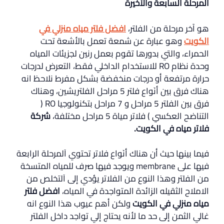
المرحلة السابعة والأخيرة
هو آخر مرحلة من الفلتر،
افضل فلتر مياه منزلي في
الكويت
وهو عبارة عن شمعة تعمل بالأشعة تحت
الحمراء، والتي بدورها تقوم بعمل رنين لجزيئات المياه
وحدة نظام RO للاستخدام الداخلي فقط، التعرض لدرجات
حرارة مرتفعة أو درجات منخفضة بشكل مفرط نلاحظ انه
هناك فرق بين أنَواع فلتر 5 مراحل الفلتريشين، وهناك
فرق بين الفلتر 5 مراحل و 7 مراحل بتكنولوجيا RO (
التناضح العكسي ) فلاتر مياة 5 مراحل مختلفة،
شركة
فلاتر مياه في الكويت
.
فيما بينها حيث أن هناك أنَواع فلاتر تحتوي اَلمرحلة الرابعة
فيها على membrane ويوجد فيها صرف للمياه المتسخة
من الفلتر وهذا النوع من الفلاتر يؤدي إلى اَلتخلص من
الاملاح الثقيله الزائدة المتواجدة في المياه،
افضل فلتر
مياه منزلي في الكويت
ولكن أهم عيوب هذا النوع انه
غالي الثمن إلى حد ما لأنه يحتاج إلي تواجد داخل الفلتر