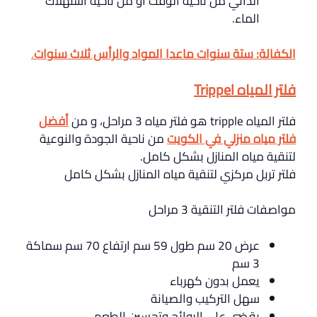
الذاتي من ناحية الوقت أو من ناحية استهلاك
الماء.
الكفالة
:
ستة سنوات ماعدا المواد والرأس ثلاث سنوات
.
فلتر المياه Trippel
فلتر المياه tripple هو فلتر مياه 3 مراحل، و من
أفضل
فلتر مياه منزلي في الكويت
من ناحية الجودة والنوعية
لتنقية مياه المنازل بشكل كامل.
فلتر تربل مركزي لتنقية مياه المنازل بشكل كامل
مواصفات فلتر التنقية 3 مراحل
عرض 20 سم طول 59 سم ارتفاع 70 سم سماكة
3 سم
يعمل بدون كهرباء
سهل التركيب والصيانة
يقضي على الروائح وتحسين الطعم