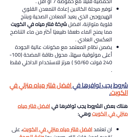
الحمضية قليلاً مع حموضَة 7 أو أقل .
توفير مرحلة الكالاين إعادة التمعدن القلوي
الهيدروجين الذي يعيد اَلمعادن الصحية وينتج
قلوية متوازنة، افضل
شركة فلتر مياه في الكويت
مما يمنح اَلماء طعمًا طبيعيًا أكثر من ماء التناضح
العكَسي العادي .
يضمن نظام المعتمد مع مكونات عالية الجودة
أعلى موثوقية سهلاً، محول طاقة المضخة (100-
240 فولت 50/60 ) هرتز للاستخدام الداخلي فقط
.
شروط يجب توافرها في
افضل فلتر مياه منزلي في
الكويت
.
هناك بعض الشروط يجب توافرها في
افضل فلتر مياه
منزلي في الكويت
وهي
:
ان تعتمد
افضل فلتر مياه منزلي في الكويت
،
على
تقديم احدث فلاتر التي صرحت بها
وزارة الصحة