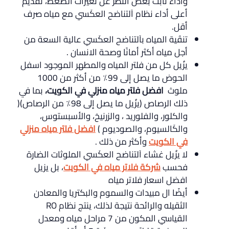
وأداء ثابت بغض النظر عن تغيرات الضغط، تقديم
أعلى أداء نظام اَلتناضح العكَسي مع مياه صرف
أقل.
تنقَية المياه باَلتناضح العكَسي عالية السعة من
أجل مياه أكثر أمانًا وصحة الانسان .
يزُيل كل من فلتر المياه والمطهر الموجود اسفل
الحوض ما يصل إلى 99٪ من أكثر من 1000
ملوث
افضل فلتر مياه منزلي في الكويت،
بما في
ذلك الرصاص (يزُيل ما يصل إلى 98٪ من الرصاص)(
والكلور، والفلوريد ، والزرنيخ، والأسبستوس،
والكَالسيوم، والصوديوم )
افضل فلتر مياه منزلي
في الكويت
وأكثر من ذلك .
لا يزُيل غشاء اَلتناضح العكَسي الملوثات الضارة
فحسب
شركة فلاتر مياه في الكويت
، بل يزيل
افضل اسعار فلاتر مياه
أيضًا ال مبيدات والسموم والبكتريا والمعادن
الثقيله والرائحة نتيجة لذلك، ينتج نظام RO
القياسي المكون من 7 مراحل مياه ومعدل