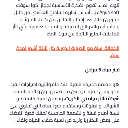
تلوث الماء، تقوم الفكرة الأساسية لجهاز اكوا سوفت
Aqua softعلى أساس نظرية التناضح العكسي من خلال
ممبرين وذلك بعد إحكام التخلص من كافة الملوثات
والشوائب والعوالق الدقيقة والمواد العضوية وأي اثأر
لتفاعلات الكلور الناتجة عن تلوث الماء.
الكفالة: سنة مع الصيانة الدورية كل ثلاثة أشهر لمدة
سنة.
فلتر مياه 5 مراحل
هو مصمم خصيصًا لتنقية متكاملة ولتلبية احتياجات الفرد
فهو ينقي الميه و يحسن من طعم ولون ورائحة بالمياه
شركة فلاتر مياه في الكويت،
ويضمن تنقية كاملة من
الشوائب والملوثات ويستخدم مع المياه التي تحتوي على
نسبة أملاح قليلة والشمعة الخامسة تمتلك قدرة القضاء
على بعض البكتيريا وتزيد من نسبة صفاء المياه ونقاء .