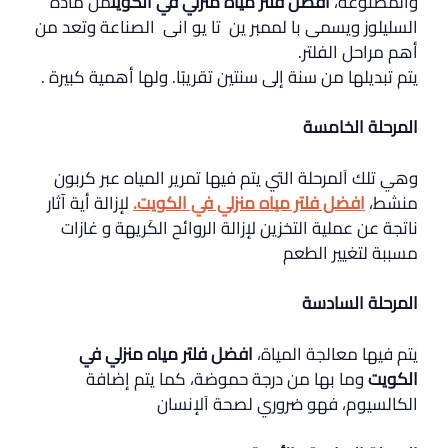
والمصنوعة،
افضل فلتر مياه منزلي في الكويت
من مادة
السليلوز ويسمى با لممبر ين تا يو انى الصناعة وتعد من
أهم مراحل الفلتر.
يتم تبديلها من سنة إلى سنتين تقريبًا. ولها أهمية كبيرة .
المرحلة الخامسة
وهي تلك اَلمرحلة التي يتم فيها تمرير المياه عبر كربون
منشط،
افضل فلتر مياه منزلي في الكويت
.
لإزالة أية آثار
ناتجة عن عملية التخزين لإزالة الروائح الكَريهة و غازات
مسببة لتغيير الطعم
المرحلة السادسة
يتم فيها معالجة المياة،
افضل فلتر مياه منزلي في
الكويت
وما بها من درجة حموضة، كما يتم إضافة
الكالسيوم، فهو ضروري لصحة اَلإنسان