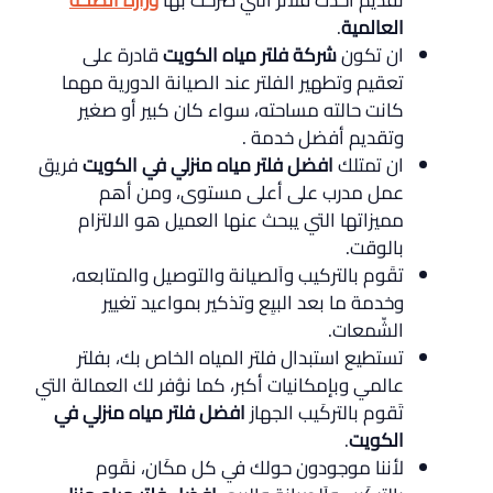
العالمية
.
ان تكون
شركة فلتر مياه الكويت
قادرة على
تعقيم وتطهير الفلتر عند الصيانة الدورية مهما
كانت حالته مساحته، سواء كان كبير أو صغير
وتقديم أفضل خدمة .
ان تمتلك
افضل فلتر مياه منزلي في الكويت
فريق
عمل مدرب على أعلى مستوى، ومن أهم
مميزاتها التي يبحث عنها العميل هو الالتزام
بالوقت.
تقَوم بالتركيب واَلصيانة والتوصيل والمتابعه،
وخدمة ما بعد البيِع وتذكير بمواعيد تغيير
الشّمعات.
تستطيع استبدال فلتر المياه الخاص بك، بفلتر
عالمي وبإمكانيات أكبر، كما نوُفر لك العمالة التي
تَقوم بالتركَيب الجهاز
افضل فلتر مياه منزلي في
الكويت
.
لأننا موجودون حولك في كل مكَان، نقَوم