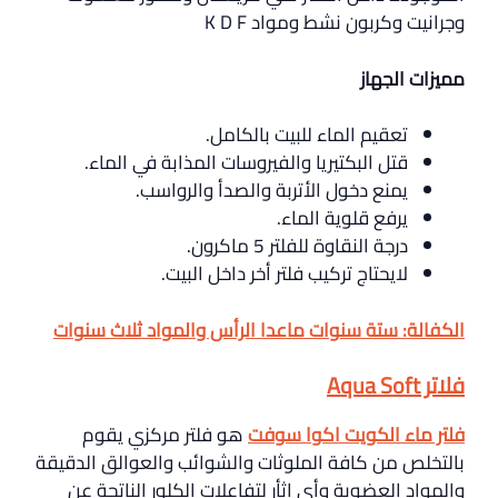
وجرانيت وكربون نشط ومواد K D F
مميزات الجهاز
تعقيم الماء للبيت بالكامل.
قتل البكتيريا والفيروسات المذابة في الماء.
يمنع دخول الأتربة والصدأ والرواسب.
يرفع قلوية الماء.
درجة النقاوة للفلتر 5 ماكرون.
لايحتاج تركيب فلتر أخر داخل البيت.
الكفالة: ستة سنوات ماعدا الرأس والمواد ثلاث سنوات
فلاتر Aqua Soft
فلتر ماء الكويت اكوا سوفت
هو فلتر مركزي يقوم
بالتخلص من كافة الملوثات والشوائب والعوالق الدقيقة
والمواد العضوية وأي اثأر لتفاعلات الكلور الناتجة عن