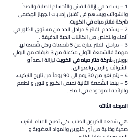
1 – يساعد في إزالة القش والأجسام الصلبة والصدأ
والشوائب ويساهم في تقليل إصابات الجهاز الهضمي
شركة فلاتر مياه في الكويت
.
2 – يستخدم الفلتر 5 مراحل للحد من مستوى الكلور في
اَلماء والتخلص من الكائنات الحية الدقيقة .
3 – مراحل الفلتر عبارة عن 5 شمعات وكل شّمعة لها
مهمة فالشمعة الأولى مكونة من 3 طبقات من البولي
بروبلين،
شركة فلتر مياه في الكويت
لإزالة الصدأ و
الشوائب والرمل والعوالق .
4 – يتم تغير من 30 يوم الى 90 يوماً من تاريخ التركيب.
5 – بينما الشّمعة الثانية تمتص الكلور واللون والطعم
والرائحه الموجودة في الماء .
المرحله الثالثه
هي شمعه الكربون الصلب لكي تصبح المياه الشرب
صحية وخالية من أى كلورين والمواد العضوية و
البيولوجية و بقايا الكلور