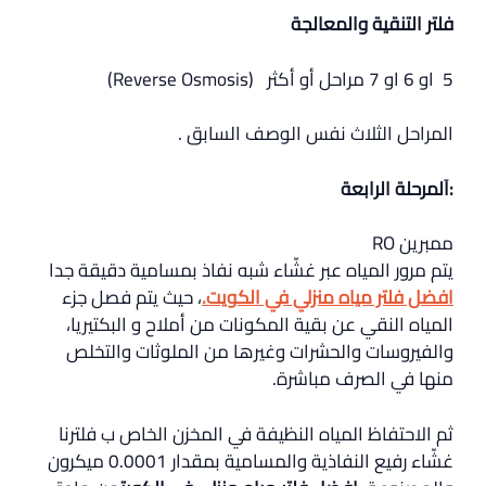
فلتر التنقية والمعالجة
5 او 6 او 7 مراحل أو أكثر (Reverse Osmosis)
المراحل الثلاث نفس الوصف السابق .
:
اَلمرحلة الرابعة
ممبرين RO
يتم مرور المياه عبر غشّاء شبه نفاذ بمسامية دقيقة جدا
افضل فلتر مياه منزلي في الكويت.
، حيث يتم فصل جزء
المياه النقي عن بقية المكونات من أملاح و البكتيريا،
والفيروسات والحشرات وغيرها من الملوثات والتخلص
منها في الصرف مباشرة.
ثم الاحتفاظ المياه النظيفة في المخزن الخاص ب فلترنا
غشّاء رفيع النفاذية والمسامية بمقدار 0.0001 ميكرون